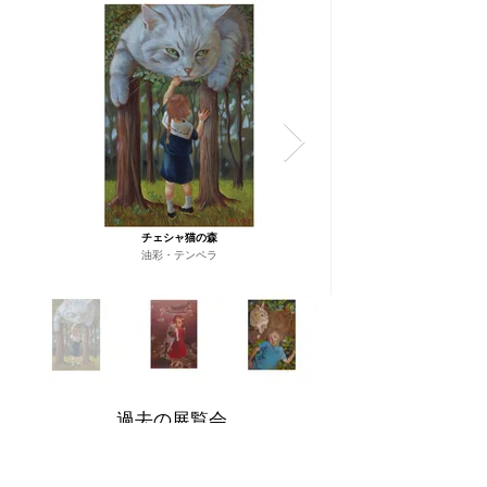
チェシャ猫の森
油彩・テンペラ
過去の展覧会
2024 ALICE　《アリスの夢》
2025 
夢幻劇