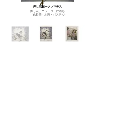
押し花帖ークレマチス
押し花、コラージュに着彩
（色鉛筆・水彩・パステル)
過去の展覧会
2022 ノスタルジア 《帰らざる風景》
2025 
オマージュ澁澤龍彦展「ドラコニア逍
遥」
Previous
Next