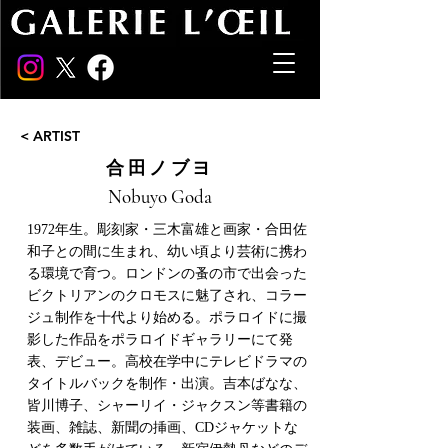
< ARTIST
合田ノブヨ
Nobuyo Goda
1972年生。彫刻家・三木富雄と画家・合田佐
和子との間に生まれ、幼い頃より芸術に携わ
る環境で育つ。ロンドンの蚤の市で出会った
ビクトリアンのクロモスに魅了され、コラー
ジュ制作を十代より始める。ポラロイドに撮
影した作品をポラロイドギャラリーにて発
表、デビュー。高校在学中にテレビドラマの
タイトルバックを制作・出演。吉本ばなな、
皆川博子、シャーリイ・ジャクスン等書籍の
装画、雑誌、新聞の挿画、CDジャケットな