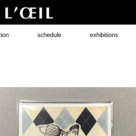
tion
schedule
exhibitions