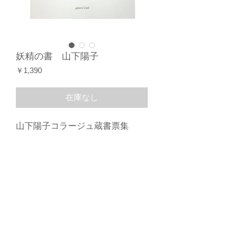
妖精の書 山下陽子
価
￥1,390
格
在庫なし
山下陽子コラージュ蔵書票集
コラージュ15点収録
500部限定,サイン・記番入り
製本 須川バインダリー
発行 ギャラリーロイユ
©️
2015 by Galerie Loeil.
特定商取引法に基づく表記