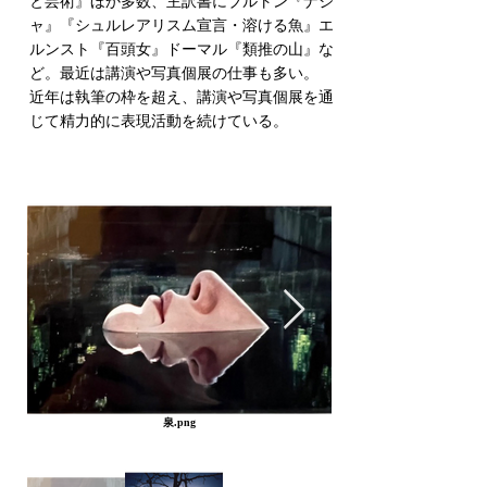
と芸術』ほか多数、主訳書にブルトン『ナジ
ャ』『シュルレアリスム宣言・溶ける魚』エ
ルンスト『百頭女』ドーマル『類推の山』な
ど。最近は講演や写真個展の仕事も多い。
近年は執筆の枠を超え、講演や写真個展を通
じて精力的に表現活動を続けている。
泉.png