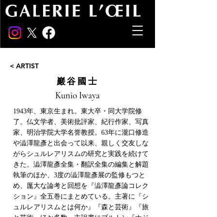
< ARTIST
巖谷國士
Kunio Iwaya
1943年、東京生まれ。東大卒・同大学院修
了。仏文学者、美術批評家、紀行作家、写真
家、明治学院大学名誉教授。63年に瀧口修造
や澁澤龍彥と出会って以来、親しく交友しな
がらシュルレアリスムの研究と実践を続けて
きた。澁澤龍彥全集・翻訳全集の編集と解題
執筆のほか、3度の澁澤龍彥展の監修もつと
め、厖大な論考と回想を『澁澤龍彥論コレク
ション』全五巻にまとめている。主著に『シ
ュルレアリスムとは何か』『森と芸術』『旅