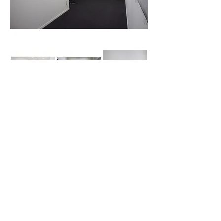
受到宇宙法则“所有物体都相互吸引”
的启发，他发现了自然界所有活动中
存在的强大吸引力，即“万有引力”。
万物固有的引力是导致事物运动和变
化的驱动力，而“爱”则被描述为一种
超越这一切的引力。
関連ページ