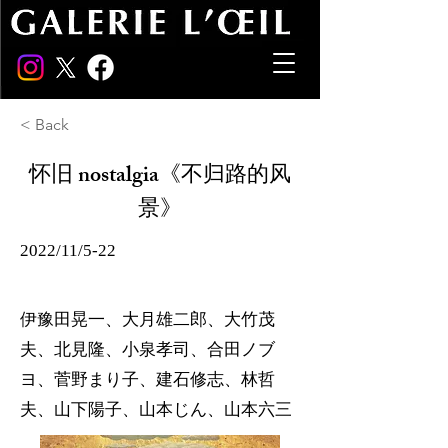
< Back
怀旧 nostalgia《不归路的风
景》
2022/11/5-22
伊豫田晃一、大月雄二郎、大竹茂
夫、北見隆、小泉孝司、合田ノブ
ヨ、菅野まり子、建石修志、林哲
夫、山下陽子、山本じん、山本六三