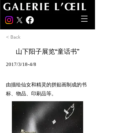
< Back
山下阳子展览“童话书”
2017/3/18-4/8
由描绘仙女和精灵的拼贴画制成的书
标、物品、印刷品等。