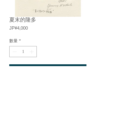
夏末的隆多
價
JP¥4,000
格
數量
*
新增至購物車
铜版雕刻书票（单色）
基于特定商业交易法的描述
©︎2015，Loeil 画廊。