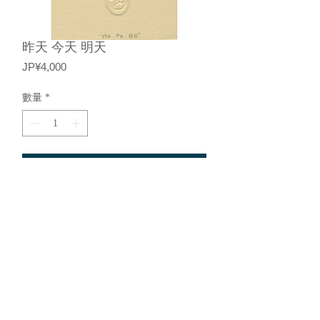
昨天 今天 明天
價
JP¥4,000
格
數量
*
新增至購物車
铜版雕刻书票（单色）
基于特定商业交易法的描述
©︎2015，Loeil 画廊。