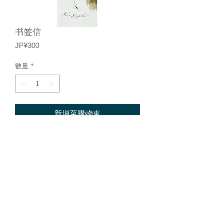
书签信
價
JP¥300
格
數量
*
新增至購物車
3 件套相同图案 原图由 Koichi
Iyoda 拍摄
基于特定商业交易法的描述
©︎2015，Loeil 画廊。