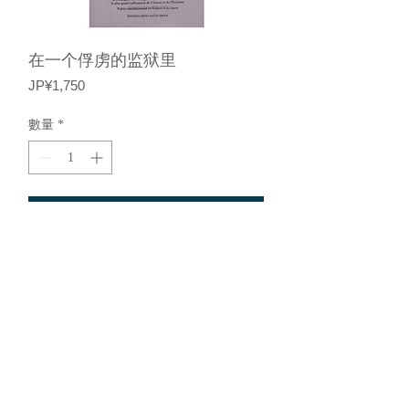
在一个俘虏的监狱里
價
JP¥1,750
格
數量
*
新增至購物車
23 x 10 厘米，30 页，艾琳版出版
基于特定商业交易法的描述
©︎2015，Loeil 画廊。