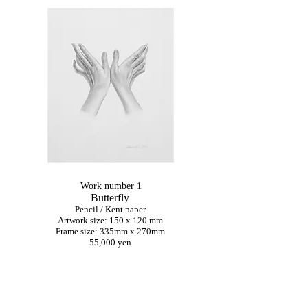
Work number 1
Butterfly
Pencil / Kent paper
Artwork size: 150 x 120 mm
Frame size: 335mm x 270mm
55,000 yen