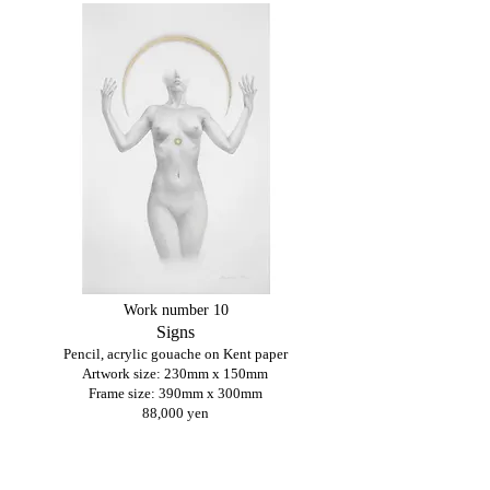
Work number 10
Signs
Pencil, acrylic gouache on Kent paper
Artwork size: 230mm x 150mm
Frame size: 390mm x 300mm
88,000 yen